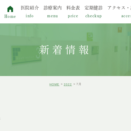
医院紹介
診療案内
料金表
定期健診
アクセス・
info
menu
price
checkup
acce
Home
初めての方へ
診療案内
当院の特徴
むし歯
新着情報
理事長紹介
歯周病
ドクター紹介
小児治療
7月
HOME
2022
院内紹介
審美治療
設備機器紹介
CAD/CAM冠
き
ホワイトニング